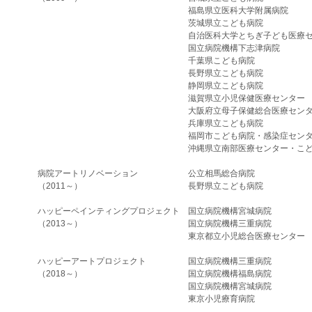
福島県立医科大学附属病院
茨城県立こども病院
自治医科大学とちぎ子ども医療
国立病院機構下志津病院
千葉県こども病院
長野県立こども病院
静岡県立こども病院
滋賀県立小児保健医療センター
大阪府立母子保健総合医療セン
兵庫県立こども病院
福岡市こども病院・感染症セン
沖縄県立南部医療センター・こ
病院アートリノベーション
公立相馬総合病院
（2011～）
長野県立こども病院
ハッピーペインティングプロジェクト
国立病院機構宮城病院
（2013～）
​国立病院機構三重病院
東京都立小児総合医療センター
ハッピーアートプロジェクト
国立病院機構三重病院
（2018～）
国立病院機構福島病院
​国立病院機構宮城病院
​東京小児療育病院