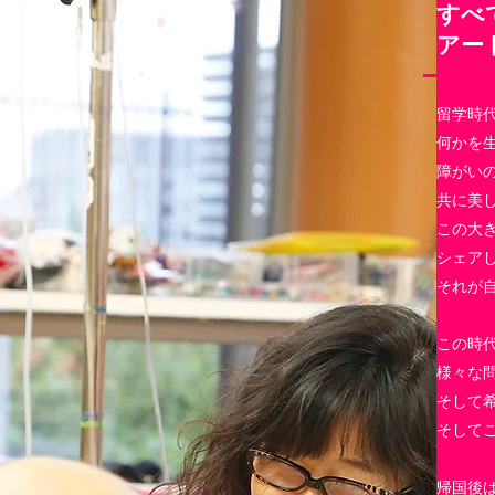
すべ
アー
留学時
何かを
障がい
共に美
この大
シェア
それが
この時
様々な
そして
そして
帰国後