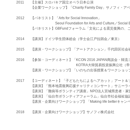
2011
【主催】スロバキア国立オペラ日本公演
【企業ワークショップ】「Charity Family Day」サノフィ
​2012
【パネリスト】「Arts for Social Innovation」
Seoul Foundation for Arts and Culture／Social En
【パネリスト】GBFundフォーラム「文化による震災復興の、
​2014
【講演】ドイツ学生団体総会（学士会江戸拉因会／東京）
2015
【講演・ワークショップ】「アートアクション」千代田区社会
​2016
【参加・コーディネート】「KCON 2016 JAPAN商談会
KOTRA
大韓貿易投資振興公社（帝
【講演・ワークショップ】「いのちの出張授業＆ワークショッ
​2017
【コーディネート】「子どもたちによるヘアカット」アート＆ソサイ
【講演】「熊本地震復興応援チャリティコンサート」サニーライブホー
【講演】「難病等ボランティア講座」NPO法人宮城県患者・
【講演】「仙台市ボランティアフォーラム」仙台市社会福祉協
【講演・企業向けワークショップ】「Making life bette
​2018
【講演・企業向けワークショップ】サノフィ株式会社