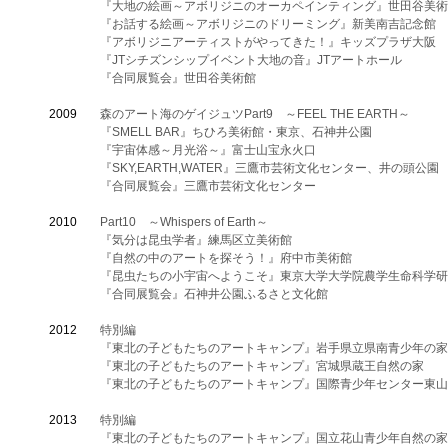
『大地の絵画～アボリジニのオーカペインティング』世田
『お話する絵画～アボリジニのドリーミング』新美南吉記念館
『アボリジニアーティストがやってきた！』キッズプラザ大阪
『JTシチズンシップイベント大地の音』JTアートホール
『合同展覧会』世田谷美術館
​2009
森のアート海のゲイジュツPart9 ～FEEL THE EARTH～
『SMELL BAR』ちひろ美術館・東京、石神井公園
『宇宙体感～月光浴～』富士山宝永火口
『SKY,EARTH,WATER』三鷹市芸術文化センター、井の頭公園
『合同展覧会』三鷹市芸術文化センター
2010
Part10 ～Whispers of Earth～
『気分は昆虫学者』練馬区立美術館
『自然の中のアートを探そう！』府中市美術館
『昆虫たちの小宇宙へようこそ』東京大学大学院農学生命科学研
『合同展覧会』石神井公園ふるさと文化館
​2012
特別編
『東北の子どもたちのアートキャンプ』岩手県立県南青少年の家
『東北の子どもたちのアートキャンプ』宮城県蔵王自然の家
『東北の子どもたちのアートキャンプ』国際青少年センター東山
2013
特別編
『東北の子どもたちのアートキャンプ』国立花山青少年自然の家