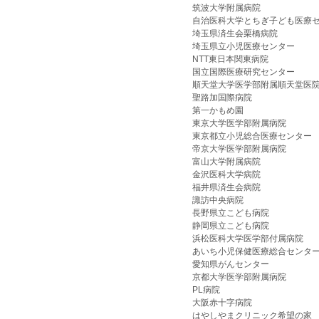
筑波大学附属病院
自治医科大学とちぎ子ども医療
埼玉県済生会栗橋病院
埼玉県立小児医療センター
NTT東日本関東病院
国立国際医療研究センター
順天堂大学医学部附属順天堂医
聖路加国際病院
第一かもめ園
東京大学医学部附属病院
東京都立小児総合医療センター
帝京大学医学部附属病院
富山大学附属病院
金沢医科大学病院
福井県済生会病院
諏訪中央病院
長野県立こども病院
静岡県立こども病院
浜松医科大学医学部付属病院
あいち小児保健医療総合センタ
愛知県がんセンター
京都大学医学部附属病院
PL病院
大阪赤十字病院
はやしやまクリニック希望の