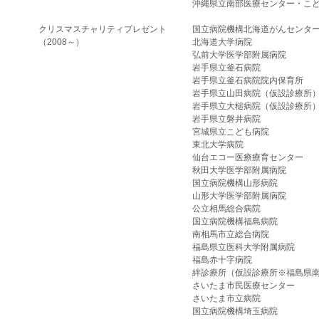
沖縄県立南部医療センター・こ
クリスマスチャリティプレゼント
国立病院機構北海道がんセンタ
（2008～）
北海道大学病院
弘前大学医学部附属病院
岩手県立釜石病院
岩手県立釜石病院院内保育所
岩手県立山田病院（仮設診療所
岩手県立大槌病院（仮設診療所
岩手県立磐井病院
宮城県立こども病院
東北大学病院
仙台エコー医療療育センター
秋田大学医学部附属病院
国立病院機構山形病院
山形大学医学部附属病院
公立相馬総合病院
国立病院機構福島病院
南相馬市立総合病院
福島県立医科大学附属病院
福島赤十字病院
絆診療所（仮設診療所※福島県
さいたま市民医療センター
さいたま市立病院
国立病院機構埼玉病院