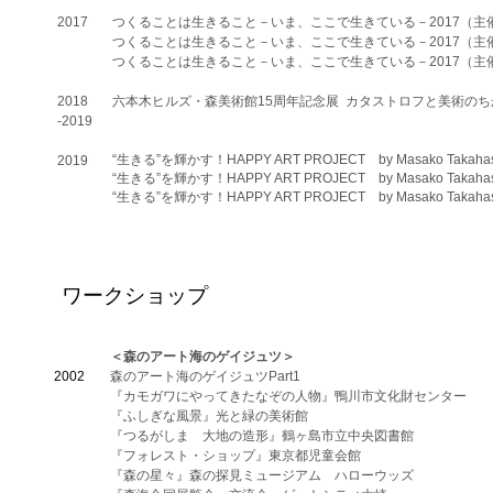
​2017
つくることは生きること－いま、ここで生きている－2017（主
つくることは生きること－いま、ここで生きている－2017（主催
つくることは生きること－いま、ここで生きている－2017（主
2018
六本木ヒルズ・森美術館15周年記念展 カタストロフと美術の
​-2019
“生きる”を輝かす！HAPPY ART PROJECT by Masako Ta
​2019
“生きる”を輝かす！HAPPY ART PROJECT by Masako T
“生きる”を輝かす！HAPPY ART PROJECT by Masako Ta
ワークショップ
＜森のアート海のゲイジュツ＞
2002
森のアート海のゲイジュツPart1
『カモガワにやってきたなぞの人物』鴨川市文化財センター
『ふしぎな風景』光と緑の美術館
『つるがしま 大地の造形』鶴ヶ島市立中央図書館
『フォレスト・ショップ』東京都児童会館
『森の星々』森の探見ミュージアム ハローウッズ