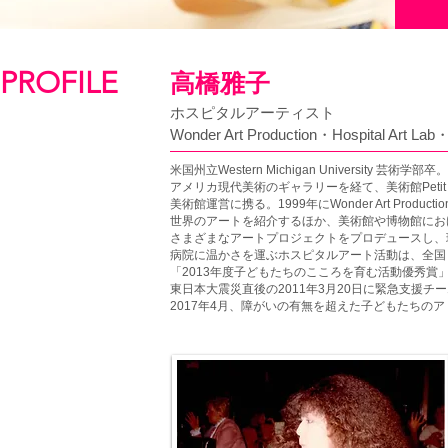
​PROFILE
高橋雅子
ホスピタルアーティスト
Wonder Art Production・
Hospital Art Lab
米国州立Western Michigan University 芸術学部卒​。
アメリカ現代美術のギャラリーを経て、美術館Peti
美術館運営に携る。1999年にWonder Art Product
世界のアートを紹介するほか、美術館や博物館にお
さまざまなアートプロジェクトをプロデュースし、
病院に温かさを運ぶホスピタルアート
活動は、全国と世
「2013年度子どもた
ちのこころを育む活動優秀賞
東日本大震災直後の2011年3月20日に緊急支
援チー
2017年4月、障がいの有無を超えた子どもたちのア