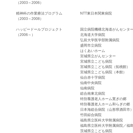
（2003～2006）
精神科の作業療法プログラム
NTT東日本関東病院
（2003～2008）
ハッピードールプロジェクト
国立病院機構北海道がんセンタ
​（2006～）
北海道大学病院
弘前大学医学部附属病院
盛岡市立病院
はくあいホーム
宮城県立がんセンター
宮城県立こども病院
宮城県立こども病院（拓桃館）
宮城県立こども病院（本館）
仙台赤十字病院
仙南中央病院
仙南病院
総合南東北病院
特別養護老人ホーム寛ぎの郷
特別養護老人ホーム和らぎの郷
日本海総合病院（山形県酒田市
竹田綜合病院
福島県立医科大学附属病院
福島県立医科大学附属病院／福
茨城県立こども病院