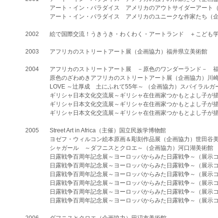
アート・イン・パラダイス アメリカのアウトサイダーアート
アート・イン・パラダイス アメリカのユニークな作家たち（
2002
絵で国際交流！うきうき・わくわく・アートランド ＋こども
2003
アフリカのストリートアート展（企画協力）福井県立美術館
2004
アフリカのストリートアート展 －原色のワンダーランド－ 
原色のざわめきアフリカのストリートアート展（企画協力）川
LOVE ～辻厚成 土にふれて55年～ （企画協力）スパイラルガ
ギリシャ日本文化交流展～ギリシャ在住画家つかもとよし子が描
ギリシャ日本文化交流展～ギリシャ在住画家つかもとよし子が
ギリシャ日本文化交流展～ギリシャ在住画家つかもとよし子が描くエーゲ海と
2005
Street Art in Africa（主催）国立民族学博物館
ヨゼフ・ウィルコン絵本原画＆彫刻作品展（企画協力）世田谷
シャガール ～ダフニスとクロエ～（企画協力）河口湖美術館
日露戦争百周年記念展～ヨーロッパからみた日露戦争～（展示コ
日露戦争百周年記念展～ヨーロッパからみた日露戦争～（展示
日露戦争百周年記念展～ヨーロッパからみた日露戦争～（展示
日露戦争百周年記念展～ヨーロッパからみた日露戦争～（展示
日露戦争百周年記念展～ヨーロッパからみた日露戦争～（展示
日露戦争百周年記念展～ヨーロッパからみた日露戦争～（展示コー