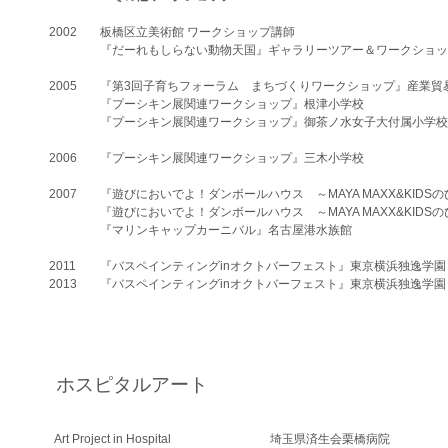
2002
板橋区立美術館 ワークショップ講師
​『だーれもしらない動物天国』ギャラリーツアー＆ワークショ
2005
『第3回子育ちフォーラム まちづくりワークショップ』産業貿
『プーシキン展関連ワークショップ』根津小学校
『プーシキン展関連ワークショップ』御茶ノ水女子大付属小学校
2006
『プーシキン展関連ワークショップ』三木小学校
2007
『遊びにおいでよ！ダンボールハウス ～MAYA MAXX&KID
『遊びにおいでよ！ダンボールハウス ～MAYA MAXX&KID
『マリンキャップカーニバル』名古屋港水族館
2011
『バスペインティングinオクトバーフェスト』東京横浜独逸学園
​2013
『バスペインティングinオクトバーフェスト』東京横浜独逸学園
ホスピタルアート
Art Project in Hospital
埼玉県済生会栗橋病院