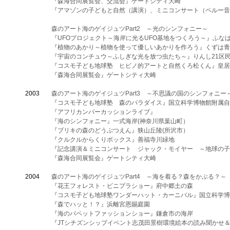
『森海合同展覧会、交流会』ゲートシティ大崎
『アマゾンの子どもと自然（講演）、ミニコンサート（ペルー音
森のアート海のゲイジュツPart2 ～光のシンフォニー～
『UFOプロジェクト～海岸に光るUFO基地をつくろう～』ふな
『植物のあかり～植物を使って優しいあかりを作ろう』くずは青
『宇宙のコンチュウ～ふしぎな光を放つ虫たち～』りんし21区
『コスモ子ども地球塾 ヒビノ的アートと自然くろ松くん』皇居
『森海合同展覧会』ゲートシティ大崎
2003
森のアート海のゲイジュツPart3 ～不思議の国のシンフォニー
『コスモ子ども地球塾 森のパラダイス』国立科学博物館附属自
『アフリカンパーカッションライブ』
『海のシンフォニー』一式海岸(神奈川県葉山町）
『ブリキの森のどうぶつえん』狭山丘陵(所沢市）
『クルクルからくりボックス』善福寺川緑地
『記念講演＆ミニコンサート ジャック・モイヤー ～地球の子
『森海合同展覧会』ゲートシティ大崎
2004
森のアート海のゲイジュツPart4 ～海を着る？森をかぶる？～
『花王フォレスト・ビニプラショー』府中郷土の森
『コスモ子ども地球塾ワンダーハット・カーニバル』国立科学博
『森でハッと！？』浜離宮恩賜庭園
『海のパペットファッションショー』鎌倉市の海岸
『JTシチズンシップイベント志茂田景樹環境絵本の読み聞かせ＆