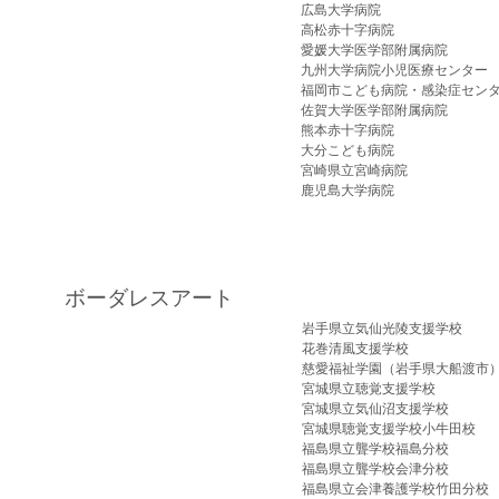
広島大学病院
高松赤十字病院
愛媛大学医学部附属病院
九州大学病院小児医療センター
福岡市こども病院・感染症セン
佐賀大学医学部附属病院
熊本赤十字病院
大分こども病院
宮崎県立宮崎病院
鹿児島大学病院
ボーダレスアート
岩手県立気仙光陵支援学校
花巻清風支援学校
慈愛福祉学園（岩手県大船渡市
宮城県立聴覚支援学校
宮城県立気仙沼支援学校
宮城県聴覚支援学校小牛田校
福島県立聾学校福島分校
福島県立聾学校会津分校
福島県立会津養護学校竹田分校