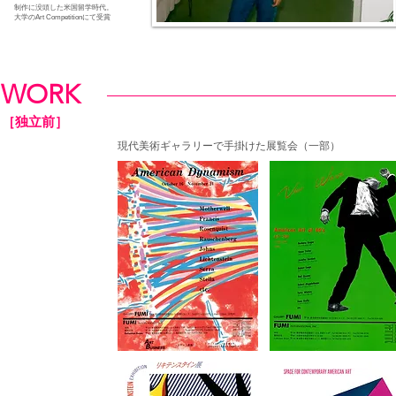
制作に没頭した米国留学時代。
大学のArt Competitionにて受賞
WORK
［独立前］
現代美術ギャラリーで手掛けた展覧会（一部）