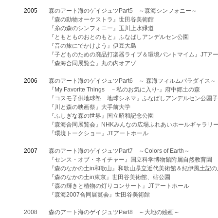
2005
森のアート海のゲイジュツPart5 ～森海シンフォニー～
『森の動物オーケストラ』世田谷美術館
『糸の森のシンフォニー』玉川上水緑道
『ともとものおとのもと』ふなばしアンデルセン公園
『音の旅にでかけよう』伊豆大島
『子どものための廃品打楽器ライブ＆環境パントマイム』JTア
『森海合同展覧会』丸の内オアゾ
2006
森のアート海のゲイジュツPart6 ～ 森海フィルムパラダイス～
『My Favorite Things －私のお気に入り-』府中郷土の森
『コスモ子供地球塾 地球シネマ』ふなばしアンデルセン公園子
『川と森の映画祭』大手前大学
『ふしぎな森の世界』国立昭和記念公園
『森海合同展覧会』NHKみんなの広場ふれあいホールギャラリ
『環境トークショー』JTアートホール
​2007
森のアート海のゲイジュツPart7 ～Colors of Earth～
『センス・オブ・ネイチャー』国立科学博物館附属自然教育園
『森のなかの土in和歌山』和歌山県立近代美術館＆紀伊風土記の
『森のなかの土in東京』世田谷美術館、砧公園
『森の輝きと植物の灯りコンサート』JTアートホール
『森海2007合同展覧会』世田谷美術館
2008
森のアート海のゲイジュツPart8 ～大地の絵画～