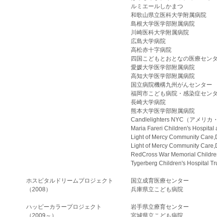
ルミエールしかまつ
和歌山県立医科大学附属病院
島根大学医学部附属病院
川崎医科大学附属病院
広島大学病院
高松赤十字病院
四国こどもとおとなの医療セン
愛媛大学医学部附属病院
高知大学医学部附属病院
国立病院機構九州がんセンタ
福岡市こども病院・感染症セン
長崎大学病院
熊本大学医学部附属病院
Candlelighters NYC（アメリカ
Maria Fareri Children's Hosp
Light of Mercy Community
Light of Mercy Community 
RedCross War Memorial Ch
Tygerberg Children's Hos
ホスピタルドリームプロジェクト
国立成育医療センター
（2008）
兵庫県立こども病院
ハッピーカラープロジェクト
岩手県立療育センター
（2009～）
宮城県立こども病院