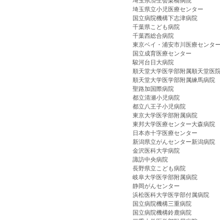
埼玉県済生会栗橋病院
埼玉県立小児医療センター
国立病院機構下志津病院
千葉県こども病院
千葉西総合病院
東京ベイ・浦安市川医療センタ
国立成育医療センター
駿河台日大病院
順天堂大学医学部附属順天堂医
順天堂大学医学部附属練馬病院
聖路加国際病院
都立清瀬小児病院
都立八王子小児病院
東京大学医学部附属病院
東邦大学医療センター大森病院
日本赤十字医療センター
新潟県立がんセンター新潟病院
金沢医科大学病院
諏訪中央病院
長野県立こども病院
岐阜大学医学部附属病院
静岡がんセンター
浜松医科大学医学部付属病院
国立病院機構三重病院
国立病院機構鈴鹿病院