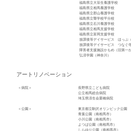
福島県立大笹生養護学校
福島県立相馬養護学校
福島県立郡山養護学校
福島県立聾学校平分校
福島県立石川養護学校
福島県立相馬支援学校
福島県立富岡支援学校
放課後等デイサービス ほっぷ
放課後等デイサービス つなぐ
障害者支援施設かもめ（旧第一
弘済学園（神奈川）
アートリノベーション
＜病院＞
長野県立こども病院
公立相馬総合病院
埼玉県済生会栗橋病院
＜公園＞​
東京都立駒沢オリンピック公園
青葉公園（南相馬市）
小川公園（南相馬市）
よつば公園（南相馬市）
​しらゆり公園（南相馬市）