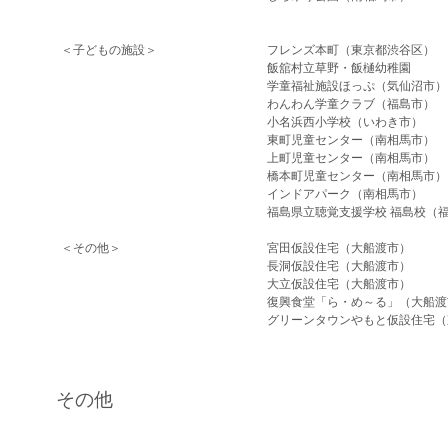
＜子どもの施設＞
フレンズ本町（東京都渋谷区）
飯舘村立草野・飯樋幼稚園
学童福祉施設ほっぷ（気仙沼市）
わんわん学童クラブ（福島市）
小
名浜西小学
東町児童センター（南相馬市）
上町児童センター（南相馬市）
橋本町児童センター（南相馬市）
インドアパーク（南相馬市）
福島県立聴覚支援学校 福島校（
＜その他＞
宮田仮設住宅（大船渡市）
長洞仮設住宅（大船渡市）
大立仮設住宅（大船渡市）
復興食堂「ら・め～る」（大船渡
グリーンタウンやもと仮設住宅（
その他