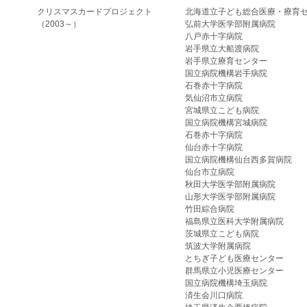
クリスマスカードプロジェクト
北海道立子ども総合医療・療育
（2003～）
弘前大学医学部附属病院
八戸赤十字病院
岩手県立大船渡病院
岩手県立療育センター
国立病院機構岩手病院
石巻赤十字病院
気仙沼市立病院
宮城県立こども病院
国立病院機構宮城病院
石巻赤十字病院
仙台赤十字病院
国立病院機構仙台西多賀病院
仙台市立病院
秋田大学医学部附属病院
山形大学医学部附属病院
竹田綜合病院
福島県立医科大学附属病院
茨城県立こども病院
筑波大学附属病院
とちぎ子ども医療センター
群馬県立小児医療センター
国立病院機構埼玉病院
済生会川口病院