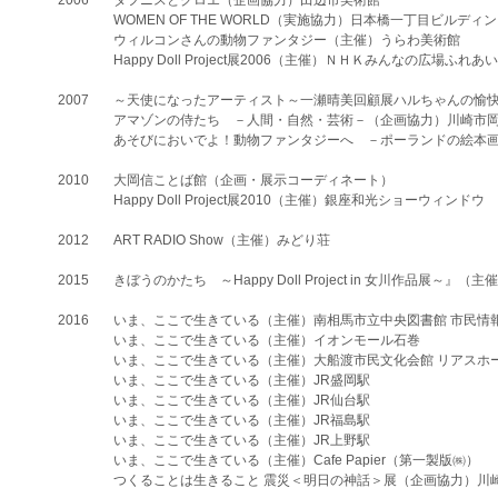
2006
ダフニスとクロエ（企画協力）田辺市美術館
WOMEN OF THE WORLD（実施協力）日本橋一丁目ビルデ
ウィルコンさんの動物ファンタジー（主催）うらわ美術館
Happy Doll Project展2006（主催）ＮＨＫみんなの広場ふ
​2007
～天使になったアーティスト～一瀬晴美回顧展ハルちゃんの愉
アマゾンの侍たち －人間・自然・芸術－（企画協力）川崎市
あそびにおいでよ！動物ファンタジーへ －ポーランドの絵本
​2010
大岡信ことば館（企画・展示コーディネート）
Happy Doll Project展2010（主催）銀座和光ショーウィンドウ
​2012
ART RADIO Show（主催）みどり荘
​2015
きぼうのかたち ～Happy Doll Project in 女川作品展～
​2016
いま、ここで生きている（主催）南相馬市立中央図書館 市民情
いま、ここで生きている（主催）イオンモール石巻
いま、ここで生きている（主催）大船渡市民文化会館 リアスホ
いま、ここで生きている（主催）JR盛岡駅
いま、ここで生きている（主催）JR仙台駅
いま、ここで生きている（主催）JR福島駅
いま、ここで生きている（主催）JR上野駅
いま、ここで生きている（主催）Cafe Papier（第一製版㈱）
つくることは生きること 震災＜明日の神話＞展（企画協力）川