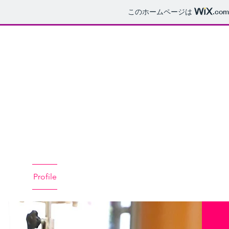
このホームページは
.com
MASAKO
​TAKAHASHI
Hospital Artist
HOME
Profile
Exhibition（出展）
Exhibition（企画）
Hos