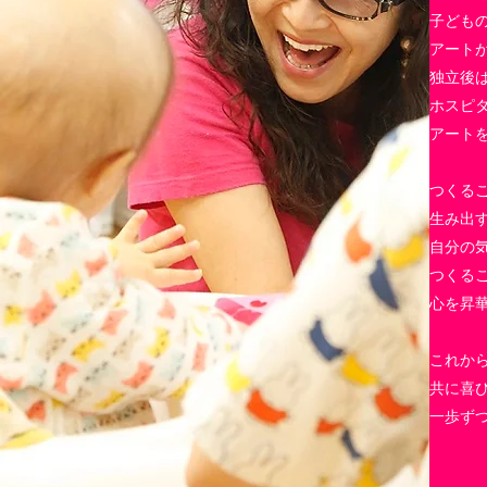
子ども
アート
独立後
ホスピ
アート
つくる
生み出
自分の
つくる
心を昇
これか
共に喜
一歩ず