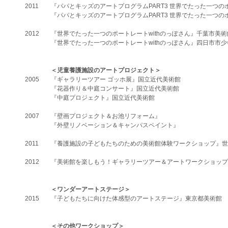
2011
『パパとキッズのアートプログラムPART3 世界でたった一つの
『パパとキッズのアートプログラムPART3 世界でたった一つの
​2012
『世界でたった一つのポートレートwithのっぽさん』千葉市美術
『世界でたった一つのポートレートwithのっぽさん』四日市市
＜児童養護施設のアートプロジェクト＞
2005
『ギャラリーツアー ゴッホ展』国立近代美術館
『花器作り＆中庭コンサート』国立近代美術館
『中庭プロジェクト』国立近代美術館
2007
『壁画プロジェクト＆お池リフォーム』
『外壁リノベーション＆キャンパスペイント』
2011
『養護施設の子どもたちのための美術館体験ワークショップ』世
2012
『美術館を楽しもう！ギャラリーツアー＆アートワークショップ
＜ワンダーアートステージ＞
​2015
『子どもたちに向けた体感型のアートステージ』東京都美術館
＜その他ワークショップ＞